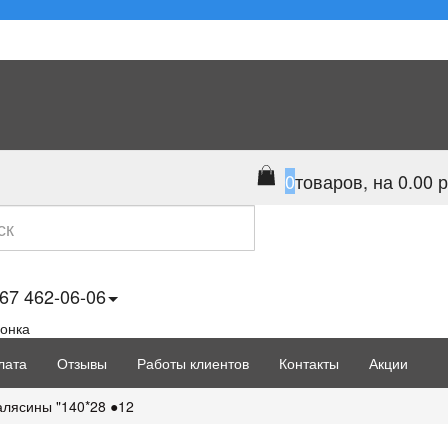
0
товаров, на 0.00 р
67 462-06-06
вонка
лата
Отзывы
Работы клиентов
Контакты
Акции
алясины "140*28 ●12