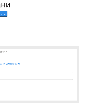
ани
пить
личии
шли дешевле