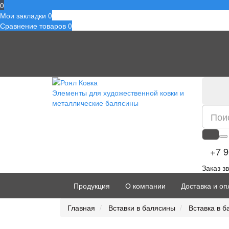
0
Мои закладки
0
Сравнение товаров
0
Элементы для художественной ковки и
металлические балясины
+7 9
Заказ з
Продукция
О компании
Доставка и оп
Главная
Вставки в балясины
Вставка в б