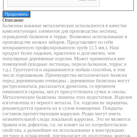
Продолжить
Описание
Балясины кованые металлические используются в качестве
комплектующих элементов для производства лестниц,
ограждений балконов и террас. Возможно использование в
производстве низких заборов. Представляют из себя
неокрашенную профилированную трубу (1,5 мм.). Наш
продукт более надежен, практичен и долговечен, чем
популярные деревянные изделия. Может применяться вне
помещений (входные лестницы, перила балконов, террас и
т.д.). Грунтуются и окрашиваются любым способом, в том
числе порошковым. Преимущества металлических балясин
перед деревянными очевидны - деревянные балясины могут
растрескиваться, рассыхается древесина, со временем
начинаются скрипы, могут присутствовать сучки и смолы.
Металлические балясины лишены этих недостатков. Изделия
изготовлены из черного металла. Т.к. изделия не окрашены,
рекомендуется хранить их в сухом помещении. Покрыты
составом препятствующим коррозии. Редко могут иметь
незначительной следы локальной коррозии. Это не являются
браком или дефектом, т.к. не влияет на их потребительские
свойства, а дальнейшее их использование в конструкциях
лестниц и ограждений, предполагает их подготовку, монтаж,