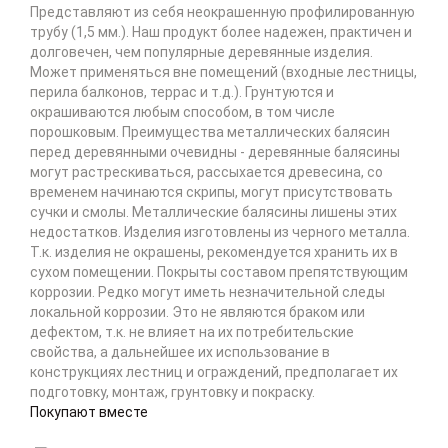
Представляют из себя неокрашенную профилированную
трубу (1,5 мм.). Наш продукт более надежен, практичен и
долговечен, чем популярные деревянные изделия.
Может применяться вне помещений (входные лестницы,
перила балконов, террас и т.д.). Грунтуются и
окрашиваются любым способом, в том числе
порошковым. Преимущества металлических балясин
перед деревянными очевидны - деревянные балясины
могут растрескиваться, рассыхается древесина, со
временем начинаются скрипы, могут присутствовать
сучки и смолы. Металлические балясины лишены этих
недостатков. Изделия изготовлены из черного металла.
Т.к. изделия не окрашены, рекомендуется хранить их в
сухом помещении. Покрыты составом препятствующим
коррозии. Редко могут иметь незначительной следы
локальной коррозии. Это не являются браком или
дефектом, т.к. не влияет на их потребительские
свойства, а дальнейшее их использование в
конструкциях лестниц и ограждений, предполагает их
подготовку, монтаж, грунтовку и покраску.
Покупают вместе