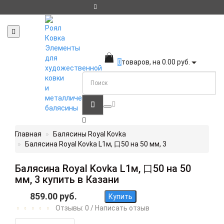
Регистрация
Авторизация
Мои закладки
0
Сравнение товаров
0
Элементы
для
0
товаров, на 0.00 руб.
художественной
ковки
и
металлические
балясины
Главная
Балясины Royal Kovka
Балясина Royal Kovka L1м, 口50 на 50 мм, 3
Балясина Royal Kovka L1м, 口50 на 50
мм, 3 купить в Казани
859.00 руб.
Купить
Отзывы: 0
/
Написать отзыв