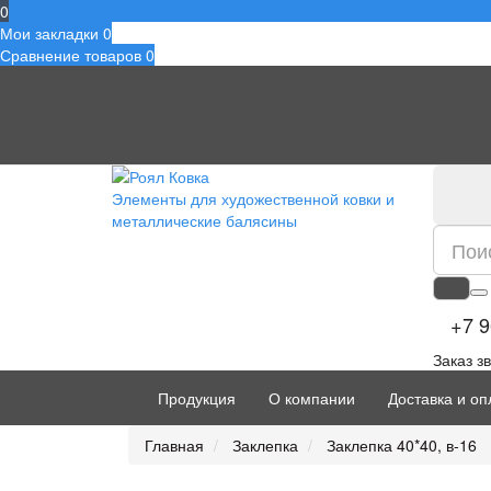
0
Мои закладки
0
Сравнение товаров
0
Элементы для художественной ковки и
металлические балясины
+7 9
Заказ з
Продукция
О компании
Доставка и оп
Главная
Заклепка
Заклепка 40*40, в-16