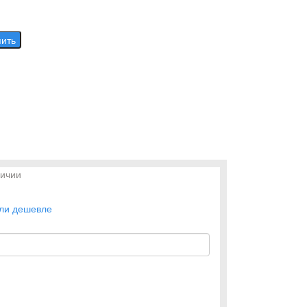
пить
личии
ли дешевле