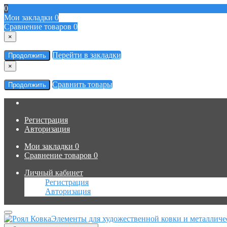
0
Мои закладки
0
Сравнение товаров
0
×
Перейти в закладки
Продолжить
×
Сравнить товары
Продолжить
Регистрация
Авторизация
Мои закладки
0
Сравнение товаров
0
Личный кабинет
Регистрация
Авторизация
Элементы для художественной ковки и металличе