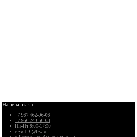
Наши контакты
+7 967 462-06-06
+7 966 240-60-63
Пн-Пт 8:00-17:00
royal116@bk.ru
г. Казань, ул. Амурская, д. 2а