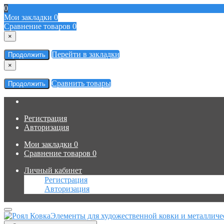
0
Мои закладки
0
Сравнение товаров
0
×
Перейти в закладки
Продолжить
×
Сравнить товары
Продолжить
Регистрация
Авторизация
Мои закладки
0
Сравнение товаров
0
Личный кабинет
Регистрация
Авторизация
Элементы для художественной ковки и металличе