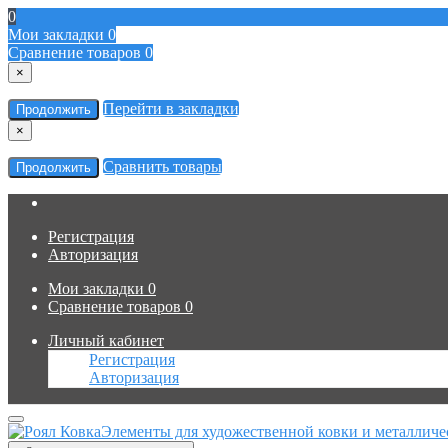
0
Мои закладки
0
Сравнение товаров
0
×
Перейти в закладки
Продолжить
×
Сравнить товары
Продолжить
Регистрация
Авторизация
Мои закладки
0
Сравнение товаров
0
Личный кабинет
Регистрация
Авторизация
Элементы для художественной ковки и металличе